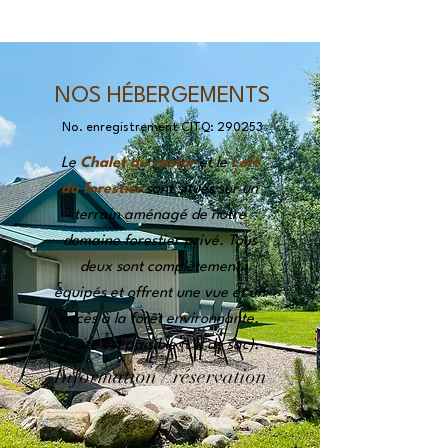
NOS HÉBERGEMENTS
No. enregistrement CITQ: 290253
Le
Chalet du castor
et le
Loft
du forestier
sont situés sur un
terrain aménagé de notre
domaine forestier privé. Tous
deux sont complètement
équipés et offrent une vue et un
accès à la forêt environnante.
Le site est paisible (cul de sac).
Information / réservation